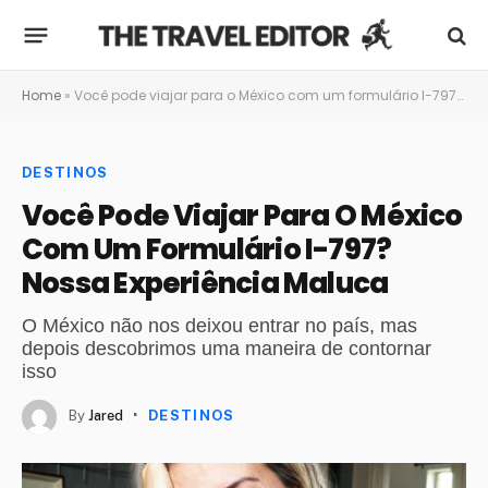
Home
»
Você pode viajar para o México com um formulário I-797? Nossa experiência maluca
DESTINOS
Você Pode Viajar Para O México
Com Um Formulário I-797?
Nossa Experiência Maluca
O México não nos deixou entrar no país, mas
depois descobrimos uma maneira de contornar
isso
By
Jared
DESTINOS